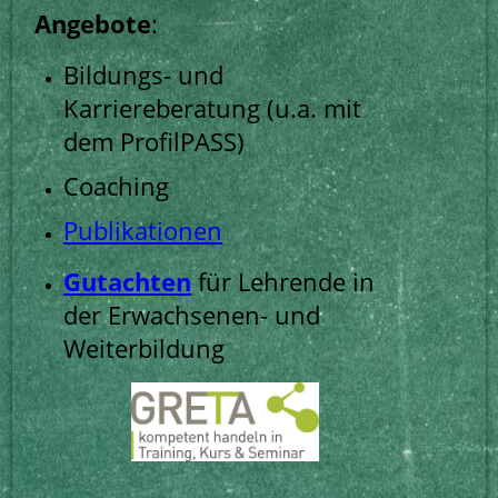
Angebote
:
Bildungs- und
Karriereberatung (u.a. mit
dem ProfilPASS)
Coaching
Publikationen
Gutachten
für Lehrende in
der Erwachsenen- und
Weiterbildung